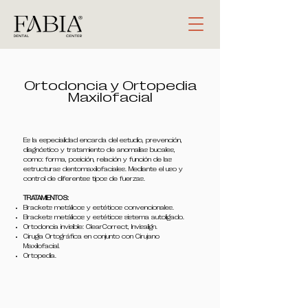
Ortodoncia y Ortopedia
Maxilofacial
Es la especialidad encarda del estudio, prevención,
diagnóstico y tratamiento de anomalías bucales,
como: forma, posición, relación y función de las
estructuras dentomaxilofaciales. Mediante el uso y
control de diferentes tipos de fuerzas.
TRATAMIENTOS:
Brackets metálicos y estéticos convencionales.
Brackets metálicos y estéticos sistema autoligado.
Ortodoncia invisible:
ClearCorrect, Invisalign.
Cirugía
Ortográfica en conjunto con Cirujano
Maxilofacial.
Ortopedia.